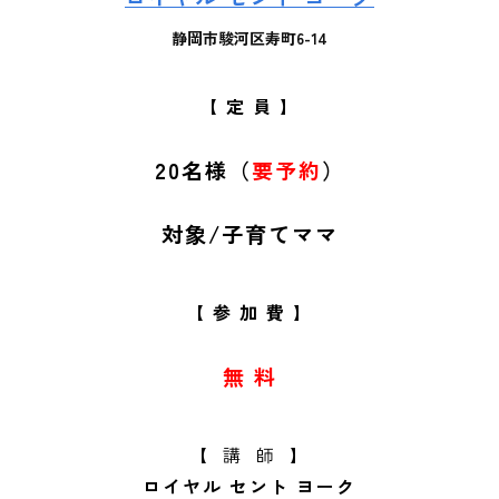
静岡市駿河区寿町6-14
【 定 員 】
20名様（
要予約
）
対象/子育てママ
【 参 加 費 】
無 料
【 講 師 】
ロイヤル セント ヨーク