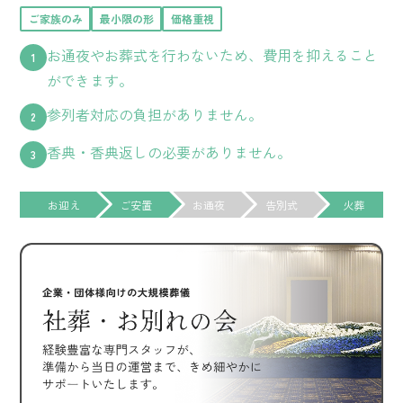
ご家族のみ
最小限の形
価格重視
お通夜やお葬式を行わないため、費用を抑えること
ができます。
参列者対応の負担がありません。
香典・香典返しの必要がありません。
お迎え
ご安置
お通夜
告別式
火葬