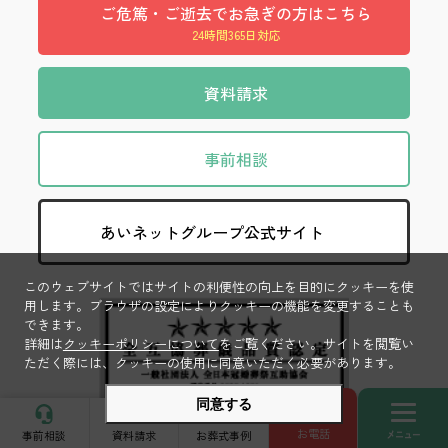
ご危篤・ご逝去でお急ぎの方はこちら
24時間365日対応
資料請求
事前相談
あいネットグループ公式サイト
このウェブサイトではサイトの利便性の向上を目的にクッキーを使
用します。ブラウザの設定によりクッキーの機能を変更することも
できます。
詳細は
クッキーポリシーについて
をご覧ください。サイトを閲覧い
ただく際には、クッキーの使用に同意いただく必要があります。
同意する
toggle
お電話
Copyright© Ainet Group All Rights Reserved.
事前相談
資料請求
お葬式事例
naviga