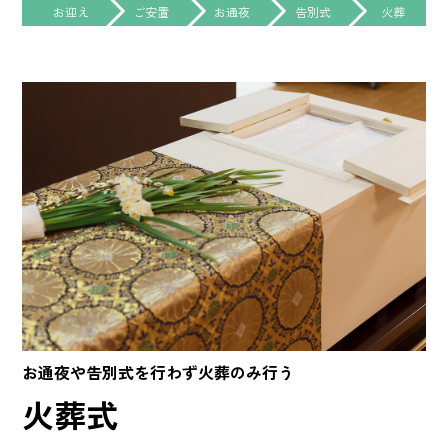
お迎え
ご安置
お通夜
告別式
火葬
お通夜や告別式を行わず火葬のみ行う
火葬式