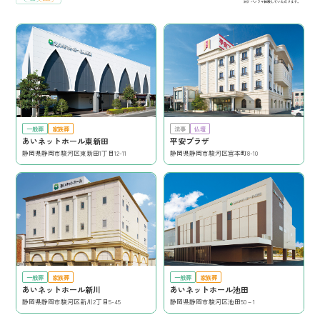
一般葬
家族葬
法事
仏壇
あいネットホール東新田
平安プラザ
静岡県静岡市駿河区東新田1丁目12-11
静岡県静岡市駿河区宮本町8-10
一般葬
家族葬
一般葬
家族葬
あいネットホール新川
あいネットホール池田
静岡県静岡市駿河区新川2丁目5-45
静岡県静岡市駿河区池田50－1