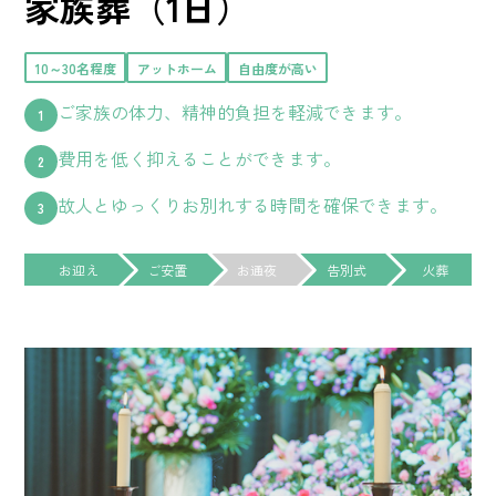
家族葬（1日）
10～30名程度
アットホーム
自由度が高い
ご家族の体力、精神的負担を軽減できます。
費用を低く抑えることができます。
故人とゆっくりお別れする時間を確保できます。
お迎え
ご安置
お通夜
告別式
火葬