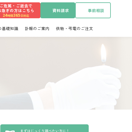
ご危篤・ご逝去で
お急ぎの方はこちら
資料請求
事前相談
・清水区の葬儀・お葬式
24
365
時間
日対応
の基礎知識
訃報のご案内
供物・弔電のご注文