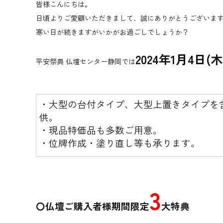
皆様こんにちは。
日頃よりご愛顧いただきまして、誠にありがとうございま
寒い日が続きますがいかがお過ごしでしょうか？
2024年1月4日(木
平安祭典 仏壇センター静岡では
・大型の台付タイプ、大型上置きタイプを
供。
・現品特価品も多数ご用意。
・位牌作成・塗り直し等も承ります。
3
〇仏壇ご購入者様期間限定
大特典