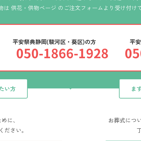
物は
供花・供物ページ
のご注文フォームより受け付け
平安祭典静岡(駿河区・葵区)の方
平安
050-1866-1928
05
たい方
ま
ために、
お葬式につ
ください。