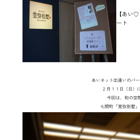
【あい♡
ート
あいネット出逢いのパー
２月１１日（日）
今回は、和の空
七間町「覚弥別墅」