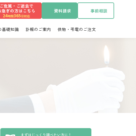
ご危篤・ご逝去で
お急ぎの方はこちら
資料請求
事前相談
・清水区の葬儀・お葬式
24
365
時間
日対応
の基礎知識
訃報のご案内
供物・弔電のご注文