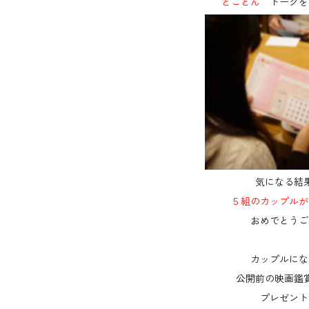
゛
とことん
゛トークを
気になる結
５組のカップルが
おめでとうご
カップルにな
公開前の映画鑑
プレゼント