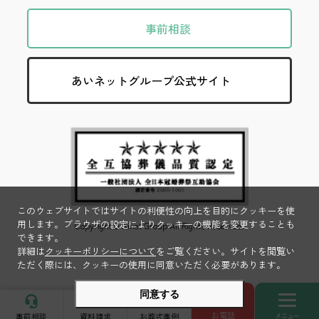
事前相談
あいネットグループ公式サイト
このウェブサイトではサイトの利便性の向上を目的にクッキーを使
用します。ブラウザの設定によりクッキーの機能を変更することも
Copyright© Ainet Group All Rights Reserved.
できます。
詳細は
クッキーポリシーについて
をご覧ください。サイトを閲覧い
ただく際には、クッキーの使用に同意いただく必要があります。
同意する
toggle
お電話
事前相談
資料請求
お葬式事例